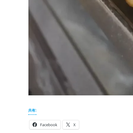
共有:
Facebook
X