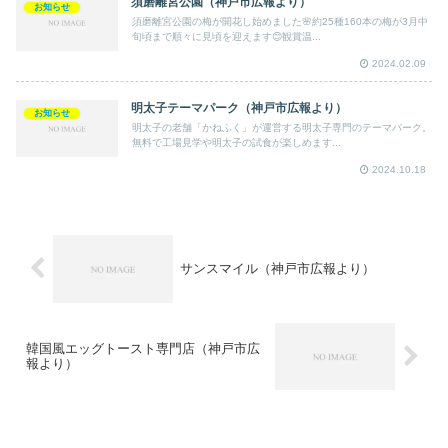
須磨離宮公園（神戸市広報より）
お知らせ
須磨離宮公園の梅が開花し始めました🌸約25種160本の梅が3月中
旬頃まで順々に見頃を迎えます😊観賞温...
2024.02.09
明太子テーマパーク（神戸市広報より）
お知らせ
明太子の老舗「かねふく」が運営する明太子専門のテーマパーク。
無料で工場見学や明太子の試食が楽しめます...
2024.10.18
サンスマイル（神戸市広報より）
韓国風エッグトースト専門店（神戸市広
報より）