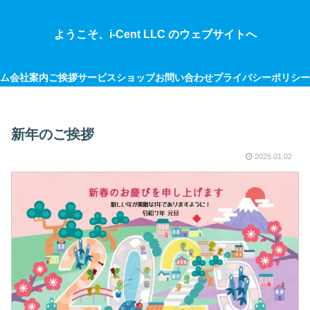
ようこそ、i-Cent LLC のウェブサイトへ
ム
会社案内
ご挨拶
サービス
ショップ
お問い合わせ
プライバシーポリシー
新年のご挨拶
2025.01.02