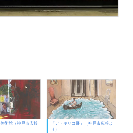
代美術館（神戸市広報
「デ・キリコ展」（神戸市広報よ
り）