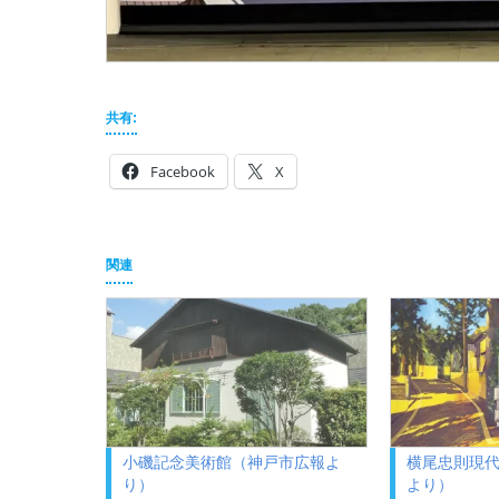
共有:
Facebook
X
関連
小磯記念美術館（神戸市広報よ
横尾忠則現
り）
より）