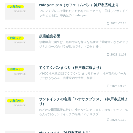
cafe yom pan（カフェヨムパン）神戸市広報より
お知らせ
フレンチプレスで淹れたこだわりのコーヒーを、美味しいサンドイ
ッチとともに。中央区の「cafe yom...
2024.02.14
須磨離宮公園
お知らせ
須磨離宮公園では、色鮮やかな様々な品種や「茜離宮」などのオリ
ジナルローズのバラが見頃です。（公財）神...
2023.11.08
てくてくパンまつり（神戸市広報より）
お知らせ
⋰HDC神戸第13回てくてくパンまつり🥐🥪🥖⋱神戸市内のベーカ
リーはもちろん、兵庫県内や大阪、和歌山...
2025.09.25
サンドイッチの名店「ハナサクプラス」（神戸市広報よ
お知らせ
り）
のどかな田園風景に佇む、小さなパンカフェをご存知ですか？ 知
る人ぞ知るサンドイッチの名店「ハナサクプ...
2024.01.10
サンスマイル（神戸市広報より）