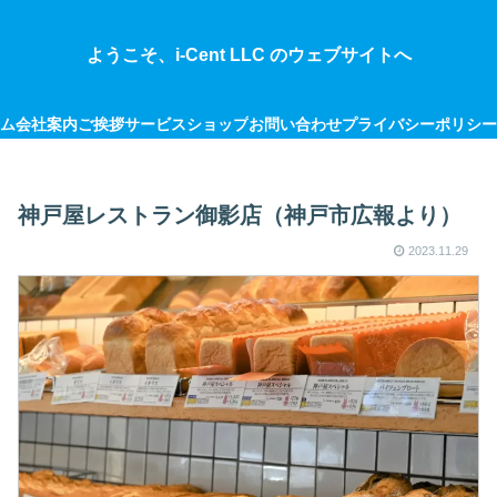
ようこそ、i-Cent LLC のウェブサイトへ
ム
会社案内
ご挨拶
サービス
ショップ
お問い合わせ
プライバシーポリシー
神戸屋レストラン御影店（神戸市広報より）
2023.11.29