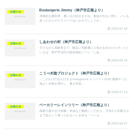
Boulangerie Jimmy（神戸市広報より）
お知らせ
本格的な夏到来、暑い日が続きますね。食欲が出ない時に、パンを
使ったひんやりスイーツはいかがでしょうか...
2025.07.24
しあわせの村（神戸市広報より）
お知らせ
子どもから高齢者まで、幅広い年齢層に人気のお出かけスポットと
いえば、神戸市北区の総合福祉ゾーン「しあ...
2024.05.24
こうべ木陰プロジェクト（神戸市広報より）
お知らせ
／このかげのおかげさまInstagramキャンペーン2026 開催🌱＼心
地よい木陰を増やし、暑さ対策...
2026.07.14
ベーカリーレインツリー（神戸市広報より）
お知らせ
国産小麦やきび砂糖、米油など素材にこだわり、子供から年配の人
まで安心して食べられるパンを作る「ベーカ...
2025.03.07