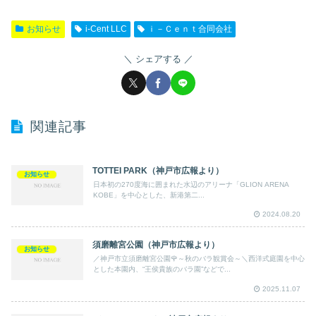
お知らせ
i-Cent LLC
ｉ－Ｃｅｎｔ合同会社
シェアする
関連記事
TOTTEI PARK（神戸市広報より）
お知らせ
日本初の270度海に囲まれた水辺のアリーナ「GLION ARENA
KOBE」を中心とした、新港第二...
2024.08.20
須磨離宮公園（神戸市広報より）
お知らせ
／神戸市立須磨離宮公園🌹～秋のバラ観賞会～＼西洋式庭園を中心
とした本園内、“王侯貴族のバラ園”などで...
2025.11.07