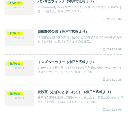
バンマニフィック（神戸市広報より）
お知らせ
／PANmanifiQ（パンマニフィック）＼住宅街に佇む、行列のでき
るパン屋さん。店内は7坪のスペー...
2025.12.04
須磨離宮公園（神戸市広報より）
お知らせ
須磨離宮公園の梅が開花し始めました🌸約25種160本の梅が3月中
旬頃まで順々に見頃を迎えます😊観賞温...
2024.02.09
イスズベーカリー（神戸市広報より）
お知らせ
大好物です！長く愛されている1946年創業の老舗ベーカリー「イ
スズベーカリー」をご紹介。現在、神戸市...
2023.12.28
麦秋至（むぎのときいたる）（神戸市広報より）
お知らせ
神戸市立王子動物園の正面ゲートの筋にある、原田線沿いのパン屋
さん『麦秋至（むぎのときいたる）』をご紹...
2024.11.06