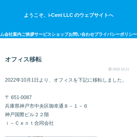
ようこそ、i-Cent LLC のウェブサイトへ
ム
会社案内
ご挨拶
サービス
ショップ
お問い合わせ
プライバシーポリシー
オフィス移転
2022.10.11
2022年10月1日より、オフィスを下記に移転しました。
〒 651-0087
兵庫県神戸市中央区御幸通８－１－６
神戸国際ビル２２階
ｉ－Ｃｅｎｔ合同会社